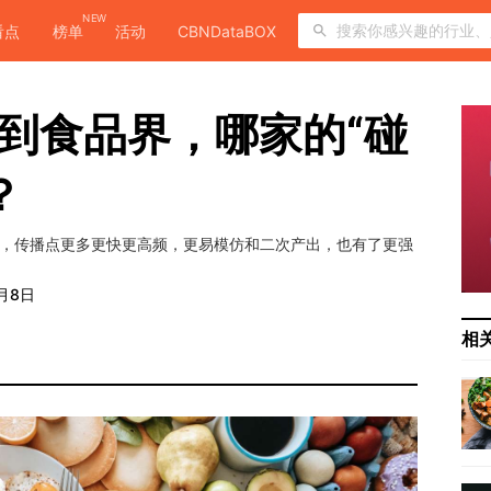
NEW
看点
榜单
活动
CBNDataBOX
”到食品界，哪家的“碰
？
本，传播点更多更快更高频，更易模仿和二次产出，也有了更强
月8日
相