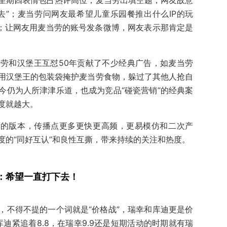
星期四表情包占热评高位；麦当劳出填空题，网友故意
去”；麦当劳问网友最希望儿童乐园餐推出什么IP的玩
名；让网友用麦当劳的账号发条微博，网友表示那肯定是
劳和汉堡王互怼50年贡献了不少经典广告，如麦当劳
用汉堡王的包装袋掩护麦当劳食物，躲过了其他人抢自
今仍为人所津津乐道，也成为竞品“碰瓷营销”的经典案
度就越大。
化的版本，传播点更多更快更高频，更易模仿和二次产
度的“同好互认”和良性互撕，带来持续的关注和热度。
：希望一直打下去！
，不得不提的一个词就是“价格战”，瑞幸和库迪更是价
库迪紧追着8.8，在瑞幸9.9还是短期活动的时期就有瑞