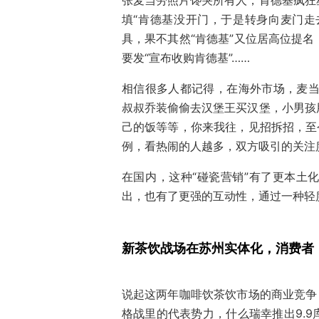
张麦当劳照片馋哭所有人，肯德基疯狂
填“肯德基没开门，于是转身向麦门走
具，果不其然“肯德基”又位居高位提
要发“宣布收购肯德基”……
相信很多人都记得，在海外市场，麦当
叔叔乔装偷偷去汉堡王买汉堡，小男孩
己的饭等等，你来我往，见招拆招，至
例，看热闹的人越多，双方吸引的关注
在国内，这种“碰瓷营销”有了更本土
出，也有了更强的互动性，通过一种轻
新茶饮战场在苏州实体化，消费者
说起这两年咖啡饮茶饮市场的商业竞争
格战里的代表势力，什么瑞幸推出9.9