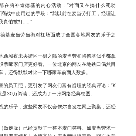
都在脑补肯德基的内心活动：“对面又在搞什么死动
下商战中使用过的手段：“我以前在麦当劳打工，经理让
真怕被打……”
肯德基麦当劳当街对杠场面成了全国各地网友的乐子之
地西城夜未央街区一街之隔的麦当劳和肯德基似乎都拿
投票哪家门店更好看。一位北京的网友在地铁口偶然目
车，还得默默对比一下哪家车前面人数多。
餐的员工照，更引发了网友们富有哲理的经典评论：“K
就是30万阅读，还成为了一张网络经典梗图。
找的乐子，这些网友不仅会偶尔自发在网上聚集，还经
。
（叛逆版）已经贡献了一整本麦门笑料。如麦当劳求一