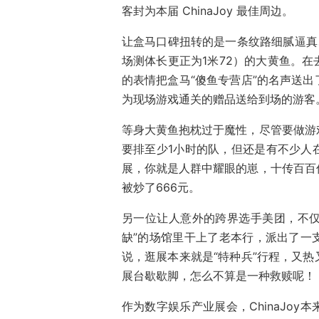
客封为本届 ChinaJoy 最佳周边。
让盒马口碑扭转的是一条纹路细腻逼真
场测体长更正为1米72）的大黄鱼。
的表情把盒马“傻鱼专营店”的名声送
为现场游戏通关的赠品送给到场的游客
等身大黄鱼抱枕过于魔性，尽管要做游
要排至少1小时的队，但还是有不少人
展，你就是人群中耀眼的崽，十传百百
被炒了666元。
另一位让人意外的跨界选手美团，不仅
缺”的场馆里干上了老本行，派出了一
说，逛展本来就是“特种兵”行程，又
展台歇歇脚，怎么不算是一种救赎呢！
作为数字娱乐产业展会，ChinaJo