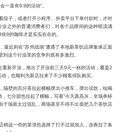
一直有9.9的活动”。
看段子，或者打开小程序、外卖平台下单付款时，才对
为行业之外的普通消费者们，对各个品牌间的这种暗流涌
9块9的咖啡才是实实在在的。
，最近则在“苏州战场”遭遇了本地新茶饮品牌集体正面
受到这个行业里的竞争到底有多激烈。
址重新开业，推出了开业前三天9元一杯的活动，覆盖2
活动，也顺利为新店拉来了不少顾客排队购买。
，隔壁的百分茶拉起横幅摆出小推车，摆出试饮，吆喝
动，七分甜也拉起了横幅，写着“今天真高兴，全场单杯
。由于场面太过混乱，商场甚至不得不出面把几个茶饮店
店稍远一些的茉沏也选择了打不过就加入，连夜拉了条