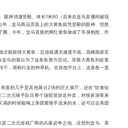
、眼神清澈坚毅、体长1米80（后来在盒马直播间被现
在去年，盒马商品页面上的大黄鱼就凭坚毅的眼神、愤怒
出了圈，今年，盒马直接把网红黄鱼做成了等身抱枕，作
。
戏才能获得大黄鱼，且游戏通关难度不低，高峰期甚至
在盒马的展台为了这条鱼努力尝试。背着大黄鱼到处逛
传千，堪称行走的种草机。在其他平台上，这条鱼一度
有面积几乎是其他展台2倍的巨大展厅，还在“饮食短
支二次元骑手队伍整个场馆巡游送外卖，对很多游客来
热又渴的时候能喝上美团黄骑手送来的水，还可以去美团
y本来是二次元游戏厂商的兵家必争之地，没想到盒马、美