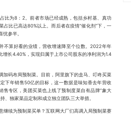
端占比为8：2。前者市场已经成熟，包括乡村基、真功
占比已高达80%以上。而后者在疫情“催化剂”下，一
喜忧参半。
并不算好看的业绩，营收增速降至个位数。2022年年
比增长4.40%，实现归属于上市公司股东的净利润为1.4
调加码布局预制菜。目前，阿里旗下的盒马、叮咚买菜
定下年销售50亿的目标，这一数据是味知香去年营收
销售专区，美团买菜也上线了预制度菜自有品牌“象大
扶持、独家菜品定制和成立独立团队三大举措。
意继续为预制菜买单？互联网大厂们高调入局预制菜赛