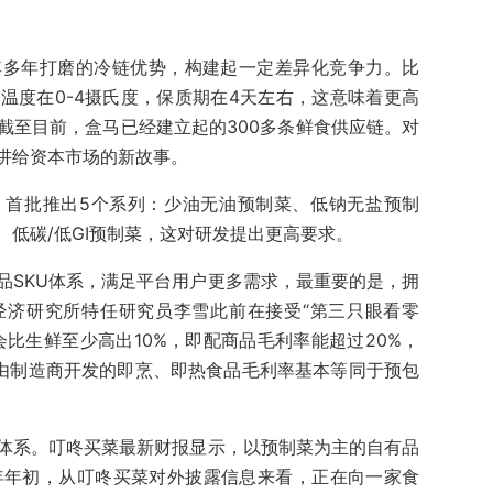
其多年打磨的冷链优势，构建起一定差异化竞争力。比
温度在0-4摄氏度，保质期在4天左右，这意味着更高
截至目前，盒马已经建立起的300多条鲜食供应链。对
讲给资本市场的新故事。
，首批推出5个系列：少油无油预制菜、低钠无盐预制
低碳/低GI预制菜，这对研发提出更高要求。
品SKU体系，满足平台用户更多需求，最重要的是，拥
经济研究所特任研究员李雪此前在接受“第三只眼看零
比生鲜至少高出10%，即配商品毛利率能超过20%，
而由制造商开发的即烹、即热食品毛利率基本等同于预包
体系。叮咚买菜最新财报显示，以预制菜为主的自有品
今年年初，从叮咚买菜对外披露信息来看，正在向一家食