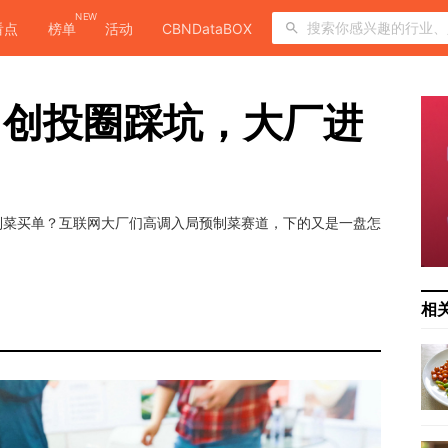
NEW
看点
榜单
活动
CBNDataBOX
：创投圈踩坑，大厂进
制菜买单？互联网大厂们高调入局预制菜赛道，下的又是一盘怎
相