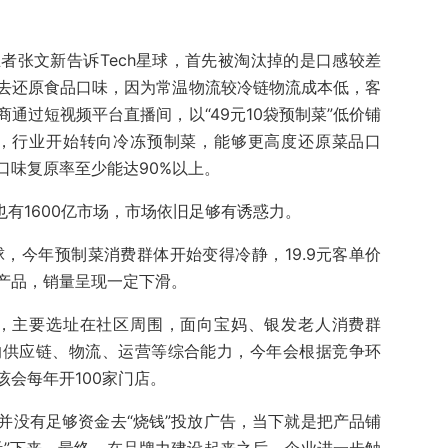
者张文新告诉Tech星球，首先被淘汰掉的是口感较差
去还原食品口味，因为常温物流较冷链物流成本低，客
通过短视频平台直播间，以“49元10袋预制菜”低价铺
半年，行业开始转向冷冻预制菜，能够更高度还原菜品口
口味复原率至少能达90%以上。
也有1600亿市场，市场依旧足够有诱惑力。
球，今年预制菜消费群体开始变得冷静，19.9元客单价
产品，销量呈现一定下滑。
店，主要选址在社区周围，面向宝妈、银发老人消费群
的供应链、物流、运营等综合能力，今年会根据竞争环
会每年开100家门店。
并没有足够资金去“烧钱”投放广告，当下就是把产品铺