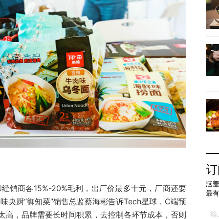
订
涵盖
和经销商各15%-20%毛利，出厂价最多十元，厂商还要
最
味央厨“御知菜”销售总监蔡海彬告诉Tech星球，C端预
太高，品牌需要长时间积累，去控制各环节成本，否则