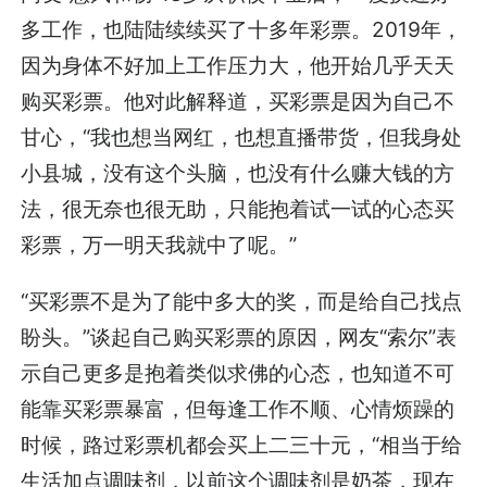
多工作，也陆陆续续买了十多年彩票。2019年，
因为身体不好加上工作压力大，他开始几乎天天
购买彩票。他对此解释道，买彩票是因为自己不
甘心，“我也想当网红，也想直播带货，但我身处
小县城，没有这个头脑，也没有什么赚大钱的方
法，很无奈也很无助，只能抱着试一试的心态买
彩票，万一明天我就中了呢。”
“买彩票不是为了能中多大的奖，而是给自己找点
盼头。”谈起自己购买彩票的原因，网友“索尔”表
示自己更多是抱着类似求佛的心态，也知道不可
能靠买彩票暴富，但每逢工作不顺、心情烦躁的
时候，路过彩票机都会买上二三十元，“相当于给
生活加点调味剂，以前这个调味剂是奶茶，现在