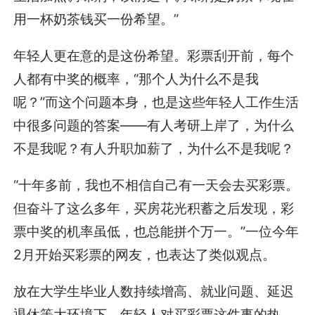
用一杯奶茶钱买一份希望。”
年轻人更在意的是这份希望。彩票刮开前，每个
人都有中奖的概率，“那个人为什么不是我
呢？”而这个问题本身，也是这些年轻人工作生活
中很多问题的答案——有人考研上岸了，为什么
不是我呢？有人升职加薪了，为什么不是我呢？
“十年多前，我也不相信自己有一天会去买彩票。
但奋斗了这么多年，买房花光积蓄之后发现，彩
票中奖的机率虽低，也总能拼个万一。”一位今年
2月开始买彩票的网友，也表达了类似观点。
放在大学生毕业人数持续增高、就业问题、延迟
退休等大环境下，年轻人对买彩票这件事的热