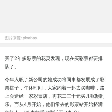
图片来源:
pixabay
买了2年多彩票的花灵发现，现在买彩票都要排
队了。
今年入职了新公司的她成功将同事都发展成了彩
票搭子，午休时间，大家约着一起去买咖啡，路
上会途经一家彩票店，再花二三十元买几张刮刮
乐。而从4月开始，他们常去的彩票站开始挤满