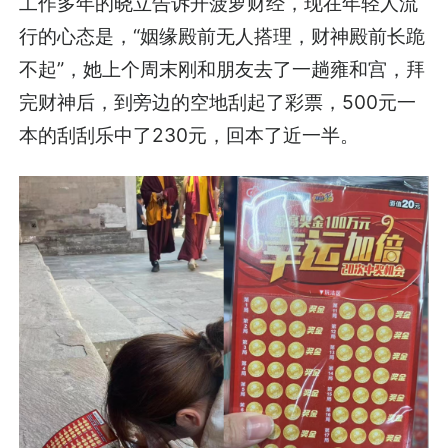
工作多年的晓立告诉开菠萝财经，现在年轻人流
行的心态是，“姻缘殿前无人搭理，财神殿前长跪
不起”，她上个周末刚和朋友去了一趟雍和宫，拜
完财神后，到旁边的空地刮起了彩票，500元一
本的刮刮乐中了230元，回本了近一半。