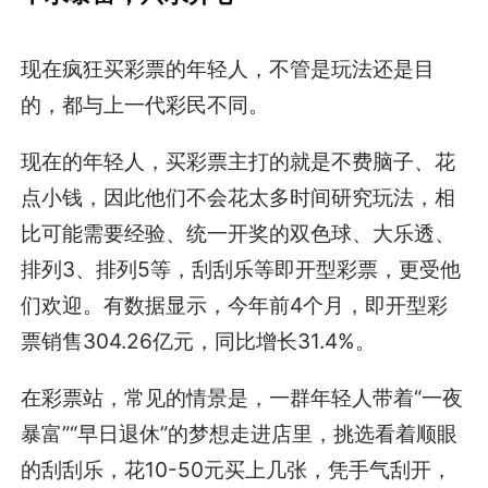
现在疯狂买彩票的年轻人，不管是玩法还是目
的，都与上一代彩民不同。
现在的年轻人，买彩票主打的就是不费脑子、花
点小钱，因此他们不会花太多时间研究玩法，相
比可能需要经验、统一开奖的双色球、大乐透、
排列3、排列5等，刮刮乐等即开型彩票，更受他
们欢迎。有数据显示，今年前4个月，即开型彩
票销售304.26亿元，同比增长31.4%。
在彩票站，常见的情景是，一群年轻人带着“一夜
暴富”“早日退休”的梦想走进店里，挑选看着顺眼
的刮刮乐，花10-50元买上几张，凭手气刮开，