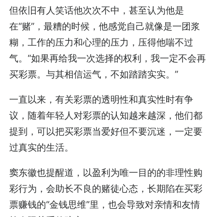
但依旧有人笑话他次次不中，甚至认为他是
在“赌”，最糟的时候，他感觉自己就像是一团浆
糊，工作的压力和心理的压力，压得他喘不过
气。“如果再给我一次选择的权利，我一定不会再
买彩票。与其相信运气，不如踏踏实实。”
一直以来，有关彩票的透明性和真实性时有争
议，随着年轻人对彩票的认知越来越深，他们都
提到，可以把买彩票当爱好但不要沉迷，一定要
过真实的生活。
窦东徽也提醒道，以盈利为唯一目的的非理性购
彩行为，会助长不良的赌徒心态，长期陷在买彩
票赚钱的“金钱思维”里，也会导致对亲情和友情