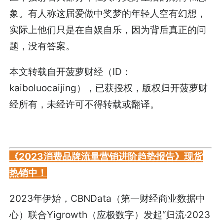
象。有人称这届爱做中奖梦的年轻人空有幻想，
实际上他们只是在自娱自乐，因为背后真正的问
题，没有答案。
本文转载自开菠萝财经（ID：
kaiboluocaijing），已获授权，版权归开菠萝财
经所有，未经许可不得转载或翻译。
《2023消费品牌流量营销进阶趋势报告》现货
热销中！
2023年伊始，CBNData（第一财经商业数据中
心）联合Yigrowth（应极数字）发起“归流·2023