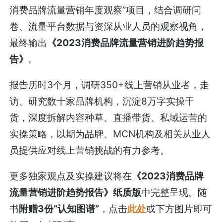
消费品牌流量营销年度观察”项目，结合调研问
卷、流量平台数据与资深从业人员的观察视角，
最终输出
《2023消费品牌流量营销进阶趋势报
告》
。
报告历时3个月，调研350+线上营销从业者，走
访、研究数十家品牌机构，沉淀8万字实操干
货，深度拆解内容种草、直播带货、私域运营的
实操策略，以期为品牌、MCN机构及相关从业人
员提供应对线上营销挑战的有力参考。
更多独家观点及实操建议将在
《2023消费品牌
流量营销进阶趋势报告》纸质版
中完整呈现。随
书
附赠3份“认知图谱”
，点击
此处
或下方图片即可