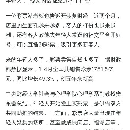
年轻人，“晚去的话都靠近不了柜台”。
一位彩票站老板也告诉开菠萝财经，近两个月，
店里的生面孔越来越多，客人的打扮也越来越
潮，还有客人教他去年轻人常逛的社交平台开账
号，可以直播刮彩票，吸引更多新客人。
来的年轻人多了，彩票卖得自然也多了。据财政
部数据显示，1-4月全国共销售彩票1751.5亿
元，同比增长49.3%，创五年来新高。
中央财经大学社会与心理学院心理学系副教授窦
东徽总结，年轻人开始爱上买彩票，是供需双方
共同助推的结果。一方面，彩票店大量出现在年
轻人聚集的场所，甚至做成快闪店、福潮店等，