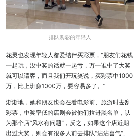
排队购彩的年轻人
花灵也发现年轻人都爱结伴买彩票，“朋友们花钱
一起玩，没中奖的话就一起亏，万一谁中了大奖
就可以请客，而且我们开玩笑说，买彩票中1000
万，比上班赚1000万，要容易多了。”
渐渐地，她和朋友也会在看电影前、旅游时去刮
彩票，中奖率低的店则会被他们拉进黑名单，认
为那个店“风水有问题”，反之，如果这个店近期
出过大奖，则会有很多人前去排队“沾沾喜气”。