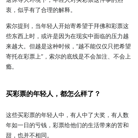
衷，似乎有了合理的解释。
索尔提到，当年轻人开始寄希望于拜佛和彩票这
些东西上时，或许是因为在现实中面临的压力越
来越大。但越是这种时候，“越不能仅仅只把希望
寄托在彩票上”，索尔的底线是不会加注、不会上
瘾。
买彩票的年轻人，都怎么样了？
这些买彩票的年轻人中，有人中了大奖，有人数
年如一日的亏钱，彩票给他们的生活带来的苦和
甜，也并不相同。