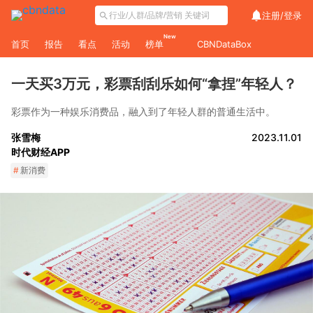
注册/
登录
New
首页
报告
看点
活动
榜单
CBNDataBox
一天买3万元，彩票刮刮乐如何“拿捏”年轻人？
彩票作为一种娱乐消费品，融入到了年轻人群的普通生活中。
张雪梅
2023.11.01
时代财经APP
#
新消费