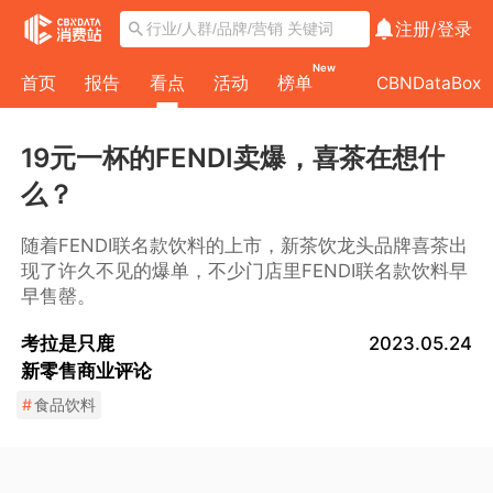
注册/
登录
New
首页
报告
看点
活动
榜单
CBNDataBox
19元一杯的FENDI卖爆，喜茶在想什
么？
随着FENDI联名款饮料的上市，新茶饮龙头品牌喜茶出
现了许久不见的爆单，不少门店里FENDI联名款饮料早
早售罄。
考拉是只鹿
2023.05.24
新零售商业评论
#
食品饮料