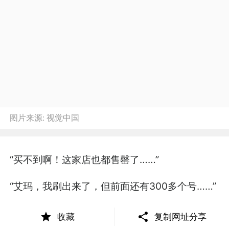
图片来源:
视觉中国
“买不到啊！这家店也都售罄了……”
“艾玛，我刷出来了，但前面还有300多个号……”
刚上班没多久，办公室里的一众姐妹淘纷纷打开
收藏
复制网址分享