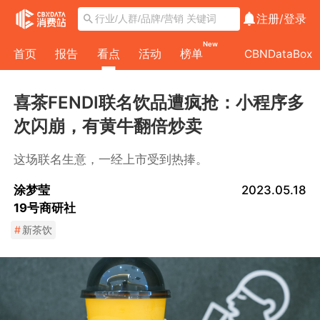
注册/
登录
New
首页
报告
看点
活动
榜单
CBNDataBox
喜茶FENDI联名饮品遭疯抢：小程序多
次闪崩，有黄牛翻倍炒卖
这场联名生意，一经上市受到热捧。
涂梦莹
2023.05.18
19号商研社
#
新茶饮