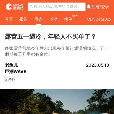
注册/
登录
New
首页
报告
看点
活动
榜单
CBNDataBox
露营五一遇冷，年轻人不买单了？
多家露营营地今年并未出现去年预订爆满的情况，五一
假期每天几乎都有余位。
老鱼儿
2023.05.10
巨潮WAVE
#
户外