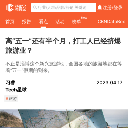
注册/
登录
New
首页
报告
看点
活动
榜单
CBNDataBox
离“五一”还有半个月，打工人已经挤爆
旅游业？
不止是淄博这个新兴旅游地，全国各地的旅游地都在等
着“五一”假期的到来。
习睿
2023.04.17
Tech星球
#
旅游