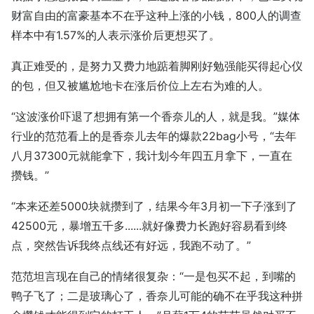
财富自由的富豪基本不在乎这种上涨的小钱，800人的调查
样本中有1.57%的人表示涨价后更想买了。
真正难受的，是努力又费力地踮着脚刚好勉强能买得起心仪
的包，但又被尴尬地卡在涨后价位上左右为难的人。
“这波涨价吓退了想拥有第一个香奈儿的人，就是我。”媒体
行业的范范看上的是香奈儿去年的爆款22bag小号，“去年
八月37300元就能拿下，我计划今年四五月拿下，一直在
攒钱。”
“本来还差5000块就攒到了，结果今年3月初一下子涨到了
42500元，暴增五千多......就好像费力长跑好容易看到终
点，突然告诉我终点线还有好远，我跑不动了。”
范范坦言现在自己的情绪很复杂：“一是包买不起，到嘴的
鸭子飞了；二是玻璃心了，香奈儿可能的确不在乎我这种拼