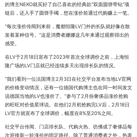
的博主NEKO就买好了自己喜欢的经典款“双面圆饼带钻”项
链后，还入手了圆饼手镯，想在涨价前通过代购赚上一笔。
“每次涨价传闻到来前，魔都恒隆LV门外的长队就好像在散
发着某种信号。”这是消费者娜娜这几年来通过观察得出的
感受。
在LV于2月18日宣布了2023年首次全球调价之前，上海恒
隆广场的LV门店就已经连续多天出现排长队的情况。
“我们看到一位法国博主2月3日在社交平台发布当地LV官网
的价格变动情况，还有一位德国代购博主也在同一时间发文
说德国当地的LV也涨价了。”参与了2月份奢侈品涨价抢购
的旺旺对价值星球说。在他们2月初抢购完LV后，2月18日
LV官方就宣布了全球调价，幅度在8%至20%之间。
社交平台传闻、门店排长队、代购火热、彷佛成了奢侈品每
次迎接新一轮涨价的固定路径。除了普通消费者之外，热衷