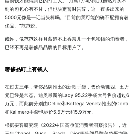
命攒钱才能得到它的打工人。”月薪1万4的范范虽然对买不
到的包包心有不甘，但也决定暂时告辞，这一夜多出来的
5000元像是一记当头棒喝。“目前的我可能的确不配拥有奢
侈品。”范范说。
或许，像范范这样月薪追不上香奈儿一个包涨幅的消费者，
已经不再是奢侈品品牌的目标用户了。
奢侈品盯上有钱人
在过去三年，奢侈品牌推出的新款手袋，售价动辄四、五万
元已经是常态。迪奥最新的Lady 95.22手袋大号售价超过6
万元，而此前分别由Celine和Bottega Veneta推出的Conti
和Kalimero手袋也标价5.5万元和5.9万元。
根据要客研究院《2022中国高净值消费者洞察报告》，近
三年Chanel、Gucci、Prada、Dior等头部品牌包袋平均涨