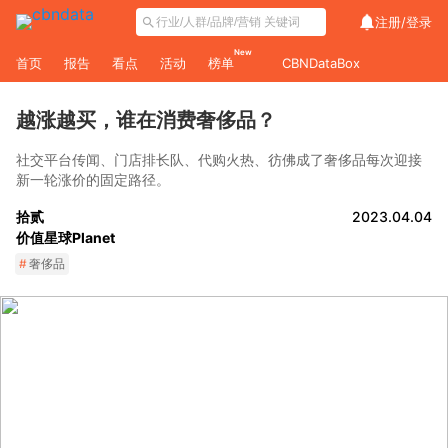
注册/
登录
New
首页
报告
看点
活动
榜单
CBNDataBox
越涨越买，谁在消费奢侈品？
社交平台传闻、门店排长队、代购火热、彷佛成了奢侈品每次迎接
新一轮涨价的固定路径。
拾贰
2023.04.04
价值星球Planet
#
奢侈品