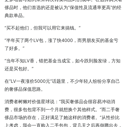
侈品时，他们首选的还是被认为“保值性及流通率更高”的经
典款单品。
“买不起他们，但我可以用它来搞钱。”
“半年买了两个LV包，涨了快4000，而男朋友买的基金亏
了好多。”
“当年不知LV香，错把基金当成宝，如今跌到脸发绿，方知
还是买包好。”
在“LV一夜涨价5000元”话题里，不少年轻人纷纷分享自己
的奢侈品保值思路。
消费者树獭对价值星球说：“我买奢侈品会很容易冲动消
费，很多包包背不到一个月就想换个其他样式。”而二手奢
侈品市场的存在，正好满足了她这样的消费者。“从性价比
上考虑，我会一直购入二手包包，背几天之后再倒腾出去，