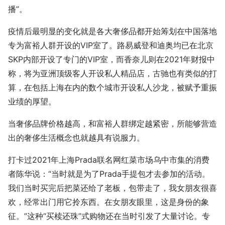
播”。
疫情后最明显的变化就是各大奢侈品都开始筹划在中国落地
专为富裕人群开设的VIP室了。路易威登和迪奥均已在北京
SKP内部开设了专门的VIP室，而香奈儿则在2021年财报中
称，将为亚洲顶级客人开设私人精品店，古驰也有类似的打
算，在包括上海在内的数个城市开设私人沙龙，被赋予重振
业绩的厚望。
当奢侈品牌价格越高，和富裕人群绑定越紧密，所能够营造
出的奢侈生活概念也就越具有说服力。
打卡过2021年上海Prada联名网红菜市场乌中市集的消费
者陈华说：“当时就是为了Prada手提包才去参加的活动。
我们当时买完后把菜还给了老板，包带走了，我女朋友很喜
欢，经常出门用它拎东西。在女朋友眼里，这是身份的象
征。”这种“买椟还珠”式购物还在当时引发了大量讨论。专