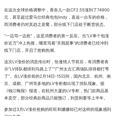
在这次全球价格调整中，香奈儿一款CF2.55涨到了74900
元，甚至超过爱马仕经典包包lindy，直追一台车的价格，
而消费者仍对其趋之若鹜，部分线下门店处于断货状态。
“一边骂一边抢”，这是消费者的第一反应。当“LV单个包涨
价近万”冲上热搜，嘴里骂着“关我屁事”的消费者已经冲到
线下门店，开启了抢购热潮。
这次LV涨价的消息传出时，恰逢情人节前后，有消费者表
示“LV排队都排到马路上了”“广州太古汇商场队排得都打弯
了”。在LV涨价前的2月14日-15日间，国内北京、杭州、南
京、成都、广州等多地的LV专柜都出现了排队现象。据
《钱江晚报》报道，在杭州大厦的LV专柜，热门款商品基
本卖空，部分经典款商品只能预订，到货则要等上半年。
参加过3月LV涨价抢购的旺旺和娜娜却已对这样的现象感到