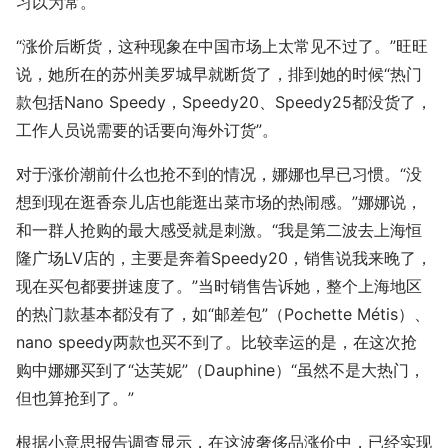
习以为常。
“涨价后断货，这种现象在中国市场上太常见不过了。”旺旺
说，她所在的苏州美罗城早就断货了，排到她的时候“热门
款包括Nano Speedy，Speedy20、Speedy25都没货了，
工作人员说需要的话要向海外订货”。
对于涨价潮前什么也抢不到的情况，娜娜也早已习惯。“没
想到现在逛香奈儿店也能逛出菜市场的热闹感。”娜娜说，
和一群人抢购的最大感受就是刺激。“我是第二波去上海恒
隆广场LV店的，主要是奔着Speedy20，销售说我来晚了，
现在买包都要拼速度了。”当时销售告诉她，整个上海地区
的热门款基本都没有了，如“邮差包”（Pochette Métis）、
nano speedy两款也买不到了。比较幸运的是，在这次抢
购中娜娜买到了“达芙妮”（Dauphine）“虽然不是大热门，
但也算抢到了。”
根据小意思报告调查显示，在这波奢侈品涨价中，已经实现