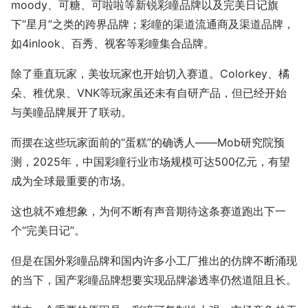
moody、可糖、可啦啦等新锐彩瞳品牌以及完美日记旗
下“星月”之类的跨界品牌；彩瞳的渠道流通商及渠道品牌，
如4inlook、百秀、视客等彩瞳集合品牌。
除了垂直玩家，美妆玩家也开始切入赛道。Colorkey、橘
朵、稚优泉、VNK等玩家虽还未有自研产品，但已经开始
与美瞳品牌展开了联动。
而摆在这些玩家面前的“蛋糕”的确诱人——Mob研究院预
测，2025年，中国彩瞳行业市场规模可达500亿元，有望
成为全球最重要的市场。
这也就不难想象，为何不断有声音期待这条赛道跑出下一
个“完美日记”。
但是在国外彩瞳品牌和国内许多小工厂推出的仿牌不断涌现
的当下，国产彩瞳品牌想要实现品牌渗透率仍然道阻且长。