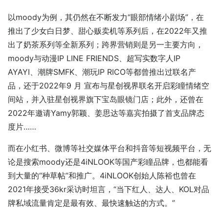
以moody为例，其仍然在不断发力“眼部情绪小剧场”，在
推出了少女白日梦、甜心贩卖机等系列后，在2022年又推
出了奶茶系列等全新系列；跨界营销则是另一主要方向，
moody与动漫IP LINE FRIENDS、超写实数字人IP
AYAYI、潮牌SMFK、潮玩IP RICO等都曾推出过联名产
品，还于2022年9 月 宣布与星创视界联名开启彩瞳情绪空
间站，并入驻星创视界旗下宝岛眼镜门店；此外，还曾在
2022年邀请Yamy郭颖、姜思达等嘉宾拍摄了首支品牌态
度片……
而在小红书、微博等社交媒体平台和抖音等短视频平台，无
论是搜索moody还是4iNLOOK等国产彩瞳品牌，也都能看
到大量的“种草帖”和推广。4iNLOOK创始人陈裕也曾在
2021年接受36kr采访时坦言，“当下红人、达人、KOL对品
牌私域流量肯定是最有效、最快速触达的方式。”