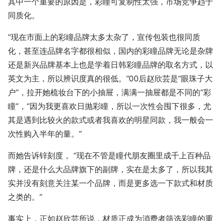
其中一个重要的原因是，彩瞳可复制性太强，市场竞争趋于
同质化。
“现在市面上的彩瞳品牌太多太杂了，宣传包装也很同质
化，甚至连品牌名字都很相似，国内的彩瞳品牌无论是杂牌
还是新兴品牌基本上也是学着日韩彩瞳品牌的取名方式，以
英文为主，所以辨识度真的很低。”00后赵欣芸是“眼珠子大
户”，拉开她梳妆台下的小抽屉，满满一抽屉都是不同的“彩
瞳”，“因为我更喜欢日抛彩瞳，所以一次性会囤下很多，尤
其是遇到比较火的款式或者我喜欢的明星同款，我一般会一
次性购入半年的量。”
而她告诉锌刻度， “现在不管是瞳代朋友圈里成千上百种品
牌，还是什么大品牌旗下的副牌，实在是太多了，所以我其
实并没有刻意关注某一个品牌，而是更多选一下款式和材质
之类的。”
事实上，正如赵欣芸所说，材质正成为消费者筛选彩瞳的重