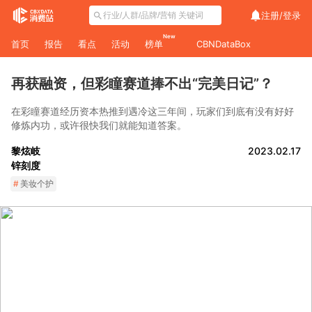
注册/
登录
New
首页
报告
看点
活动
榜单
CBNDataBox
再获融资，但彩瞳赛道捧不出“完美日记”？
在彩瞳赛道经历资本热推到遇冷这三年间，玩家们到底有没有好好
修炼内功，或许很快我们就能知道答案。
黎炫岐
2023.02.17
锌刻度
#
美妆个护