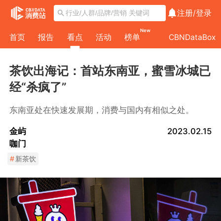
注册/
登录
New
首页
报告
看点
活动
榜单
CBNDataBox
茶饮出海记：首站东南亚，蜜雪冰城已
经“杀疯了”
东南亚处在快速发展期，消费与国内有相似之处。
金屿
2023.02.15
咖门
#
新茶饮