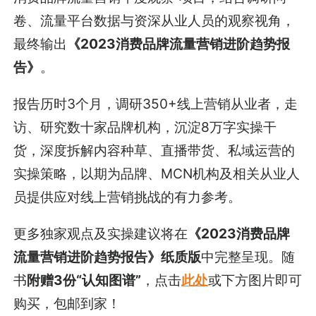
卷、流量平台数据与资深从业人员的观察视角，
最终输出
《2023消费品牌流量营销进阶趋势报
告》
。
报告历时3个月，调研350+线上营销从业者，走
访、研究数十家品牌机构，沉淀8万字实操干
货，深度拆解内容种草、直播带货、私域运营的
实操策略，以期为品牌、MCN机构及相关从业人
员提供应对线上营销挑战的有力参考。
更多独家观点及实操建议将在
《2023消费品牌
流量营销进阶趋势报告》纸质版
中完整呈现。随
书
附赠3份“认知图谱”
，点击
此处
或下方图片即可
购买，包邮到家！