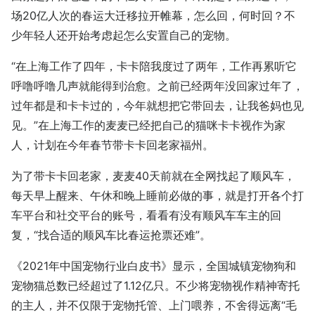
场20亿人次的春运大迁移拉开帷幕，怎么回，何时回？不
少年轻人还开始考虑起怎么安置自己的宠物。
“在上海工作了四年，卡卡陪我度过了两年，工作再累听它
呼噜呼噜几声就能得到治愈。之前已经两年没回家过年了，
过年都是和卡卡过的，今年就想把它带回去，让我爸妈也见
见。”在上海工作的麦麦已经把自己的猫咪卡卡视作为家
人，计划在今年春节带卡卡回老家福州。
为了带卡卡回老家，麦麦40天前就在全网找起了顺风车，
每天早上醒来、午休和晚上睡前必做的事，就是打开各个打
车平台和社交平台的账号，看看有没有顺风车车主的回
复，“找合适的顺风车比春运抢票还难”。
《2021年中国宠物行业白皮书》显示，全国城镇宠物狗和
宠物猫总数已经超过了1.12亿只。不少将宠物视作精神寄托
的主人，并不仅限于宠物托管、上门喂养，不舍得远离“毛