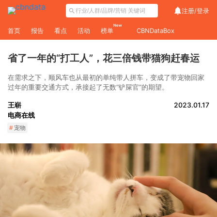
注册/
登录
New
首页
报告
看点
活动
榜单
CBNDataBox
省了一年的“打工人”，花三倍钱带猫狗赶春运
在需求之下，顺风车也从最初的单纯带人拼车，变成了带宠物回家
过年的重要交通方式，承接起了无数“铲屎官”的期望。
王崭
2023.01.17
电商在线
#
宠物