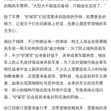
的顺风车费用，“大型犬不能放后备箱，只能放在后排了。”
除了车费，“铲屎官”们还需要承担隐形的开销，耗费更多的
精力，让宠主子们在回家路上舒适，也要让愿意带宠物的车
主安心。
相比于猫咪，不少狗都会有一些体味，狗主人就会在搭乘顺
风车前一两天给狗狗洗澡“减少狗味”；为了防止猫狗弄脏车
子，不少“铲屎官”会准备好毯子、床单或者车载狗垫，铺在
车上防止毛发掉落或者弄脏车座；为了应对宠物可能会晕车
呕吐或者中途上厕所的情况，不少主人需要提前几小时给猫
狗断食断水，还需要准备尿垫、塑料袋，也会提前和车主商
量，如果出现宠物呕吐等意外情况，会承担车主的洗车费
等；胆小的猫狗可能在陌生环境中应激，导致身体出现问
题，“铲屎官”还会提前准备好防应激的药物……
自己回家只需要准备行李，但带宠物坐顺风车，需要做的准