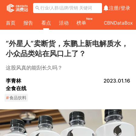
注册/
登录
New
首页
报告
看点
活动
榜单
CBNDataBox
“外星人”卖断货，东鹏上新电解质水，
小众品类站在风口上了？
这股风真的能刮长久吗？
李青林
2023.01.16
全食在线
#
食品饮料