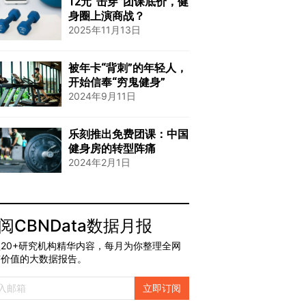
12元“击穿”团课底价，健
身圈上演商战？
2025年11月13日
被年卡“背刺”的年轻人，
开始信奉“穷鬼健身”
2024年9月11日
乐刻推出免费团课：中国
健身房的转型阵痛
2024年2月1日
阅CBNData数据月报
20+研究机构精华内容，每月为你整理全网
有价值的大数据报告。
立即订阅