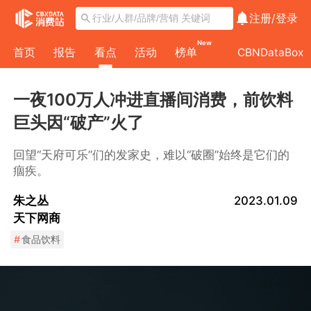
注册/
登录
New
首页
报告
看点
活动
榜单
CBNDataBox
一夜100万人冲进直播间消费，前饮料
巨头因“破产”火了
回望“天府可乐”们的发家史，难以“破圈”始终是它们的
痼疾。
朱之丛
2023.01.09
天下网商
#
食品饮料