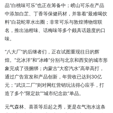
品“白桃味可乐”也正在筹备中；崂山可乐在产品
中添加白芷、丁香等保健药材，并靠着“最难喝饮
料”白花蛇草水出圈；非常可乐与敦煌博物馆联
名，推出油柑味、话梅味等多个颇具话题度的口
味。
“八大厂”的后继者们，正在试图重现往日的辉
煌。“北冰洋”和“冰峰”分别与北京和西安的城市形
象完成了强捆绑；内蒙古“大窑汽水”高举高打，
通过广告宣发和产品创新，年营收已达到30亿
元；“武汉二厂”则对网红营销玩法得心应手，打
造了多个“限定款”“城市纪念款”单品。
元气森林、喜茶等后起之秀，更是在气泡水这条