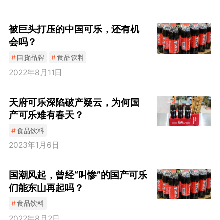
被巨头打压的中国可乐，还有机
会吗？
#
国货品牌
#
食品饮料
2022年8月11日
天府可乐深陷破产疑云，为何国
产可乐难有春天？
#
食品饮料
2023年1月6日
国潮风起，曾经“叫惨”的国产可乐
们能东山再起吗？
#
食品饮料
2022年8月2日