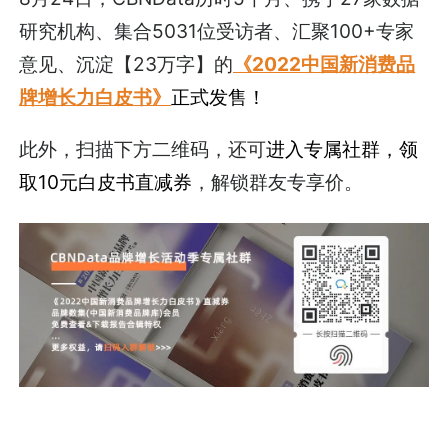
研究机构、集合5031位受访者、汇聚100+专家
意见、沉淀【23万字】的
《2022中国新消费品
牌增长力白皮书》
正式发售！
此外，扫描下方二维码，还可
进入专属社群，领
取10元白皮书直减券
，解锁群友专享价。