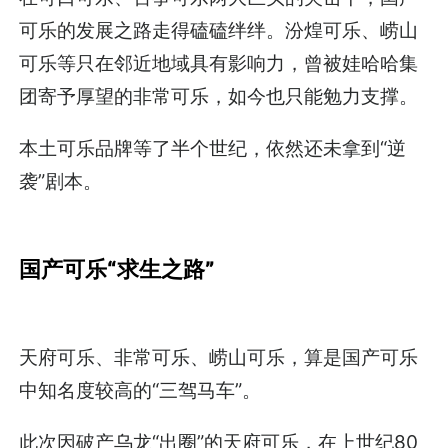
可乐的发展之路走得磕磕绊绊。汾煌可乐、崂山
可乐等只在邻近地域具有影响力，曾被娃哈哈集
团寄予厚望的非常可乐，如今也只能勉力支撑。
本土可乐品牌等了半个世纪，依然还未拿到“逆
袭”剧本。
国产可乐“求生之路”
天府可乐、非常可乐、崂山可乐，算是国产可乐
中知名度较高的“三驾马车”。
此次因破产乌龙“出圈”的天府可乐，在上世纪80