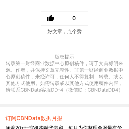
0
好文章，点个赞
版权提示
转载第一财经商业数据中心原创稿件，请于文首标明来
源、作者，并保持文章完整性。非第一财经商业数据中
心原创稿件，未经许可，任何人不得复制、转载、或以
其他方式使用。如需转载或以其他方式使用稿件内容，
请联系CBNData客服DD-4（微信ID：CBNDataDD4）
订阅CBNData数据月报
涵盖20+研究机构精华内容，每月为你整理全网最有价