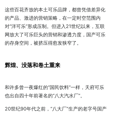
这些百花齐放的本土可乐品牌，都曾凭借差异化
的产品、激进的营销策略，在一定时空范围内
对“洋可乐”形成压制。但进入21世纪以来，互联
网放大了可乐巨头的营销和渗透力度，国产可乐
的存身空间，被挤压得愈发狭窄了。
辉煌、没落和卷土重来
和许多曾一夜爆红的“国民饮料”一样，天府可乐
也出自四十年前著名的“八大汽水厂”。
20世纪90年代之前，“八大厂”生产的老字号国产