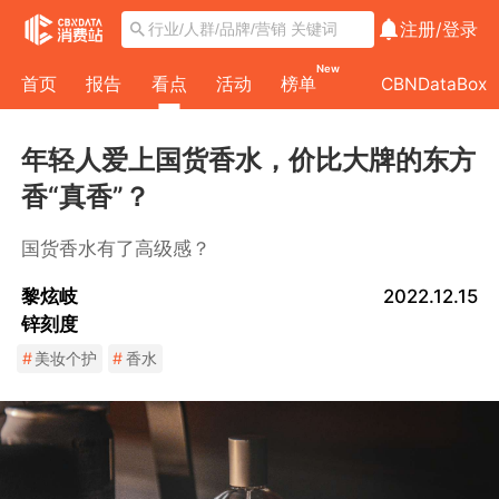
注册/
登录
New
首页
报告
看点
活动
榜单
CBNDataBox
年轻人爱上国货香水，价比大牌的东方
香“真香”？
国货香水有了高级感？
黎炫岐
2022.12.15
锌刻度
#
美妆个护
#
香水