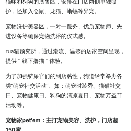
猫咪和狗狗的展售区，安排在门店两侧单独照
护，还加入仓鼠、龙猫、蜥蜴等异宠。
宠物洗护美容区，一对一服务、优质宠物师、先
进设备等确保宠物洗浴的仪式感。
rua猫颜究所，通过潮流、温馨的居家空间呈现，
提供 " 线下撸猫 " 体验。
为了加强铲屎官们的到店黏性，狗道经常举办各
类“萌宠社交活动”。如：萌宠时装秀、猫猫社交
日、宠物健康日、狗狗的清凉夏日、宠物万圣节
活动等。
宠物家pet'em：主打宠物美容、洗护，门店超
150家