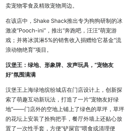
卖宠物零食及精致宠物周边。
在该店中，Shake Shack推出专为狗狗研制的冰
激凌“Pooch-ini”，推出“奔跑吧，汪汪”萌宠游
戏；并将冰淇淋5%的销售收入捐赠给它基金“流
浪动物绝育”项目。
汉堡王：绿地、形象牌、发声玩具，“宠物友
好”氛围满满
汉堡王上海绿地缤纷城店在门店设计上，创新探
索了萌趣互动新玩法，打造了一片“宠物友好绿
地”——门店外的空地上铺上了绿色的草坪，草坪
的花坛上安装了拴狗把手，餐厅外墙上还贴心放
置了一次性手套，方便“铲屎官”喂食或清理便