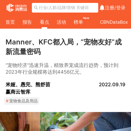
注册/
登录
New
首页
报告
看点
活动
榜单
CBNDataBox
Manner、KFC都入局，“宠物友好”成
新流量密码
“宠物经济”迅速升温，精致养宠成流行趋势，预计到
2023年行业规模将达到4456亿元。
米娅、愚完、熊舒苗
2022.09.19
赢商云智库
#
宠物食品及用品