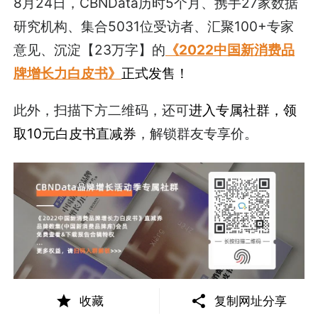
8月24日，CBNData历时5个月、携手27家数据
研究机构、集合5031位受访者、汇聚100+专家
意见、沉淀【23万字】的
《2022中国新消费品
牌增长力白皮书》
正式发售！
此外，扫描下方二维码，还可
进入专属社群，领
取10元白皮书直减券
，解锁群友专享价。
收藏
复制网址分享