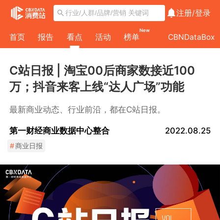
注册/
登录
New
首页
报告
看点
活动
榜单
CBNDataBox
C站日报 | 淘宝00后商家数接近100
万；抖音来客上线“达人广场”功能
最新商业动态、行业前沿，都在C站日报。
第一财经商业数据中心整合
2022.08.25
#
商业日报