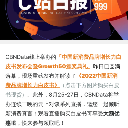
CBNData线上举办的
「中国新消费品牌增长力白
皮书发布会暨Growth50颁奖典礼」
昨日已圆满
落幕，
现场重磅发布并解读了
《2022中国新消
费品牌增长力白皮书》
（
点击下方图片购买白皮
书现货）
。此外，8月25-27日，CBNData将举
办连续三晚的云上对谈系列直播，邀您一起倾听
新消费真言！观看直播购买白皮书可享受
大额优
惠
哦，快来参与领取吧！