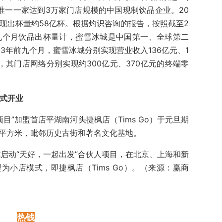
是唯一一家达到3万家门店规模的中国现制饮品企业。20
现出杯量约58亿杯。根据灼识咨询的报告，按照截至2
年前九个月饮品出杯量计，蜜雪冰城是中国第一、全球第二
23年前九个月，蜜雪冰城分别实现营业收入136亿元、1
0%，其门店网络分别实现约300亿元、370亿元的终端零
正式开业
项目”加盟首店平湖南河头捷枫店（Tims Go）于元旦期
7平方米，毗邻历史古街和著名文化基地。
正式启动“天好，一起出发”合伙人项目，在北京、上海和新
小店模式，即捷枫店（Tims Go）。（来源：赢商
热钱