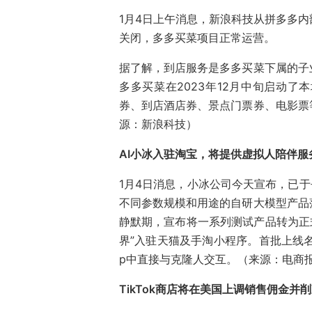
1月4日上午消息，新浪科技从拼多多
关闭，多多买菜项目正常运营。
据了解，到店服务是多多买菜下属的子
多多买菜在2023年12月中旬启动
券、到店酒店券、景点门票券、电影票
源：新浪科技）
AI小冰入驻淘宝，将提供虚拟人陪伴服
1月4日消息，小冰公司今天宣布，已于
不同参数规模和用途的自研大模型产品
静默期，宣布将一系列测试产品转为正式发布。同时，‏“‏小冰旗舰店”和‏
界”入驻天猫及手淘小程序。首批上线名
p中直接与克隆人交互。（来源：电商
TikTok商店将在美国上调销售佣金并