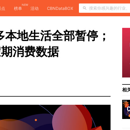
NEW
看点
榜单
活动
CBNDataBOX
多多本地生活全部暂停；
假期消费数据
日
相