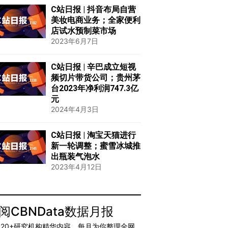
C站日报 | 抖音布局自营
美妆电商业务；全家便利
店试水预制菜市场
2023年6月7日
C站日报 | 辛巴成立短视
频切片带货公司；贵州茅
台2023年净利润747.3亿
元
2024年4月3日
C站日报 | 淘宝天猫进行
新一轮调整；蜜雪冰城推
出瓶装气泡水
2023年4月12日
阅CBNData数据月报
20+研究机构精华内容，每月为你整理全网