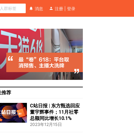
消息
注册
|
登录
关推荐
C站日报 | 东方甄选回应
董宇辉事件；11月社零
总额同比增长10.1%
2023年12月15日