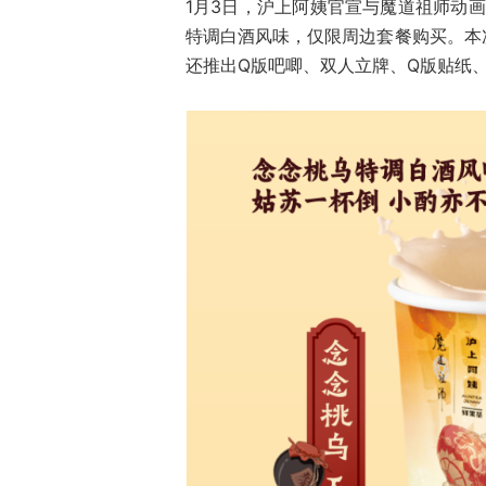
1月3日，沪上阿姨官宣与魔道祖师动画
特调白酒风味，仅限周边套餐购买。本
还推出Q版吧唧、双人立牌、Q版贴纸、日