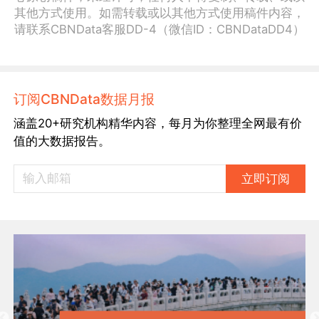
其他方式使用。如需转载或以其他方式使用稿件内容，
请联系CBNData客服DD-4（微信ID：CBNDataDD4）
订阅CBNData数据月报
涵盖20+研究机构精华内容，每月为你整理全网最有价
值的大数据报告。
立即订阅