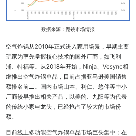
数据来源：魔镜市场情报
空气炸锅从2010年正式进入家用场景，早期主要
玩家为率先掌握核心技术的国外厂商，如飞利
浦、特福等。从2018年开始，Ninja、Vesync相
继推出空气炸锅单品，目前占据亚马逊美国销售
额排名前二。国内市场山本、利仁、悠伴等中小
厂商较早推出相关产品，以美的、九阳等为代表
的传统小家电龙头，已经抢占了较大的市场份
额。
目前线上多功能空气炸锅单品市场巨头集中：在