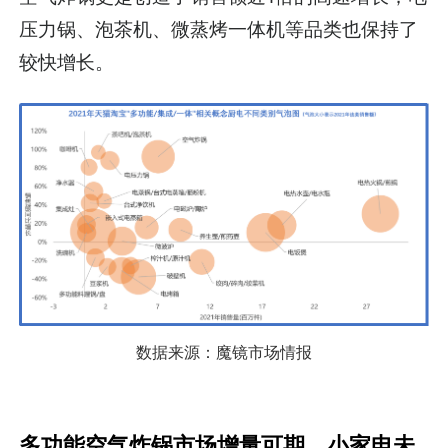
压力锅、泡茶机、微蒸烤一体机等品类也保持了
较快增长。
数据来源：魔镜市场情报
多功能空气炸锅市场增量可期，小家电未