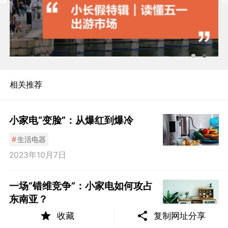
相关推荐
小家电“变脸”：从爆红到爆冷
#
生活电器
2023年10月7日
一场“错维竞争”：小家电如何攻占
东南亚？
收藏
复制网址分享
#
小家电