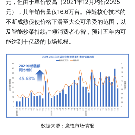
元，但由于单价较高（2021年12月均价2095
元），其年销售量仅16.6万台。伴随核心技术的
不断成熟促使价格下滑至大众可承受的范围，以
及智能炒菜持续占领消费者心智，预计五年内可
能达到十亿级的市场规模。
数据来源：魔镜市场情报