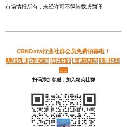
市场情报所有，未经许可不得转载或翻译。
CBNData行业社群会员免费招募啦！
人脉拓展
资源对接
情报分享
影响力打造
多重福利
……
扫码添加客服，加入精英社群