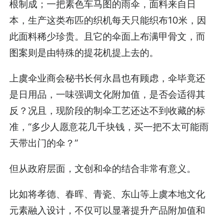
根制成；一把素色车马图的雨伞，面料来自日
本，生产这类布匹的织机每天只能织布10米，因
此面料稀少珍贵。且它的伞面上布满甲骨文，而
图案则是由特殊的提花机提上去的。
上虞伞业商会秘书长何永昌也有顾虑，伞毕竟还
是日用品，一味强调文化附加值，是否会适得其
反？况且，现阶段的制伞工艺还达不到收藏的标
准，“多少人愿意花几千块钱，买一把不太可能雨
天带出门的伞？”
但从政府层面，文创和伞的结合非常有意义。
比如将孝德、春晖、青瓷、东山等上虞本地文化
元素融入设计，不仅可以显著提升产品附加值和