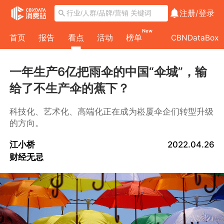
注册/
登录
New
首页
报告
看点
活动
榜单
CBNDataBox
一年生产6亿把雨伞的中国“伞城”，输
给了不生产伞的蕉下？
科技化、艺术化、高端化正在成为崧厦伞企们转型升级
的方向。
江小桥
2022.04.26
财经无忌