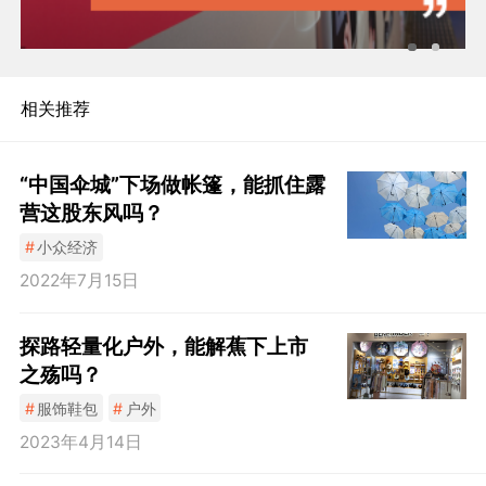
相关推荐
“中国伞城”下场做帐篷，能抓住露
营这股东风吗？
#
小众经济
2022年7月15日
探路轻量化户外，能解蕉下上市
之殇吗？
#
服饰鞋包
#
户外
2023年4月14日