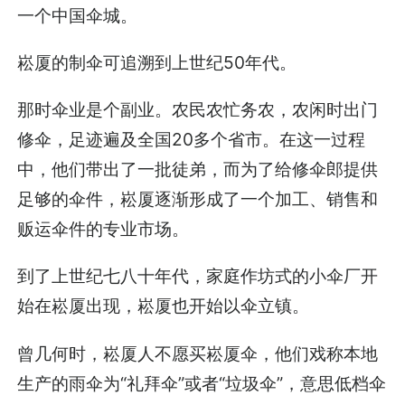
一个中国伞城。
崧厦的制伞可追溯到上世纪50年代。
那时伞业是个副业。农民农忙务农，农闲时出门
修伞，足迹遍及全国20多个省市。在这一过程
中，他们带出了一批徒弟，而为了给修伞郎提供
足够的伞件，崧厦逐渐形成了一个加工、销售和
贩运伞件的专业市场。
到了上世纪七八十年代，家庭作坊式的小伞厂开
始在崧厦出现，崧厦也开始以伞立镇。
曾几何时，崧厦人不愿买崧厦伞，他们戏称本地
生产的雨伞为“礼拜伞”或者“垃圾伞”，意思低档伞