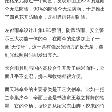
妃格莱儿做过一个调查，发现市面上87%的遮雨
伞无法防晒，90%的防晒伞无法防雨，于是推出
了四色花开防晒伞，既能遮雨还能防晒。
左都雨伞设计出集LED照明、防风防雨、安全警
示三大功能一体的伞，在雨伞的边缘加上了一
圈“天使环”，这一具有强反光能力的反光条，遇
到光线照射时能发出亮光。
天合雨具则与国内高校合作开发了纳米面料，伞
面几乎不会湿，携带和收纳都很方便。
而天玮伞业的主要品类是工艺文创伞。比如一把
兰亭集序伞，伞面上全是书法家王羲之挥舞的笔
墨。它的伞柄，据说是从绍兴东山脚下挖来的竹