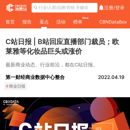
注册/
登录
New
首页
报告
看点
活动
榜单
CBNDataBox
C站日报 | B站回应直播部门裁员；欧
莱雅等化妆品巨头或涨价
最新商业动态、行业前沿，都在C站日报。
第一财经商业数据中心整合
2022.04.19
#
商业日报