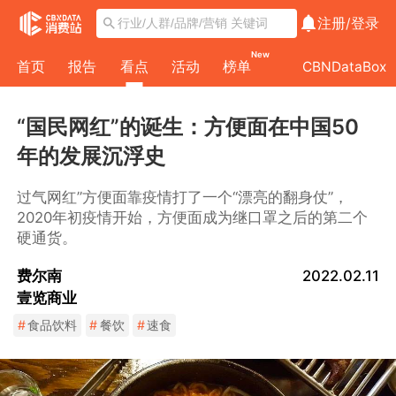
注册/
登录
New
首页
报告
看点
活动
榜单
CBNDataBox
“国民网红”的诞生：方便面在中国50
年的发展沉浮史
过气网红”方便面靠疫情打了一个“漂亮的翻身仗”，
2020年初疫情开始，方便面成为继口罩之后的第二个
硬通货。
费尔南
2022.02.11
壹览商业
#
食品饮料
#
餐饮
#
速食