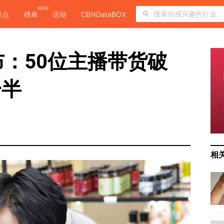
NEW
看点
榜单
活动
CBNDataBOX
布：50位主播带货破
一半
相