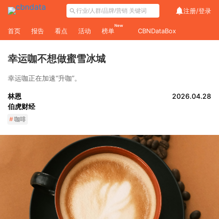
注册/
登录
New
首页
报告
看点
活动
榜单
CBNDataBox
幸运咖不想做蜜雪冰城
幸运咖正在加速“升咖”。
林恩
2026.04.28
伯虎财经
#
咖啡