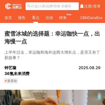
注册/
登录
New
首页
报告
看点
活动
榜单
CBNDataBox
蜜雪冰城的选择题：幸运咖快一点，出
海慢一点
上半年过去，幸运咖和海外这两大增长点，是否又有了
新故事？
钟艺璇
2025.08.29
36氪未来消费
#
新茶饮