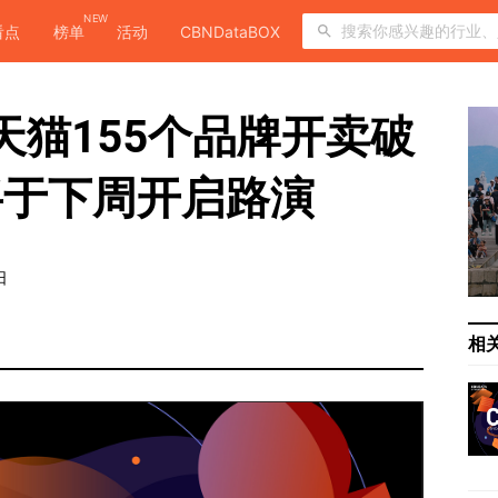
NEW
看点
榜单
活动
CBNDataBOX
11天猫155个品牌开卖破
将于下周开启路演
日
相