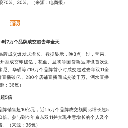
70%、30%。（来源：电商报）
新数
首小时7万个品牌成交超去年全天
售，品牌成交爆发式增长。数据显示，晚8点一过，苹果、
牌开卖成交即破亿，花至、且初等国货新品牌也首次迈
ry、索尼、华硕等7.19万个品牌首小时成交超过去年双11全
牌直播破亿，280个店铺直播间成交破千万。酒水直播
源：36氪）
长超5倍
品牌销售超10亿元，近1.5万个品牌成交额同比增长超5
10倍。参与到今年京东双11并实现生意增长的个人及个
倍。（来源：36氪）