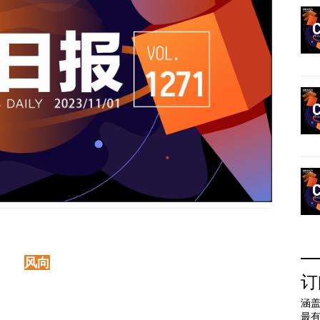
风向
订
涵盖
最