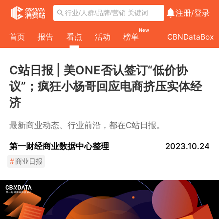
注册/
登录
New
首页
报告
看点
活动
榜单
CBNDataBox
C站日报 | 美ONE否认签订“低价协
议”；疯狂小杨哥回应电商挤压实体经
济
最新商业动态、行业前沿，都在C站日报。
第一财经商业数据中心整理
2023.10.24
#
商业日报