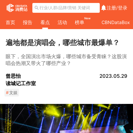
注册/
登录
New
首页
报告
看点
活动
榜单
CBNDataBox
遍地都是演唱会，哪些城市最爆单？
眼下，全国演出市场火爆，哪些城市备受青睐？这股演
唱会热潮又带火了哪些产业？
曾思怡
2023.05.29
读城记工作室
#
文娱