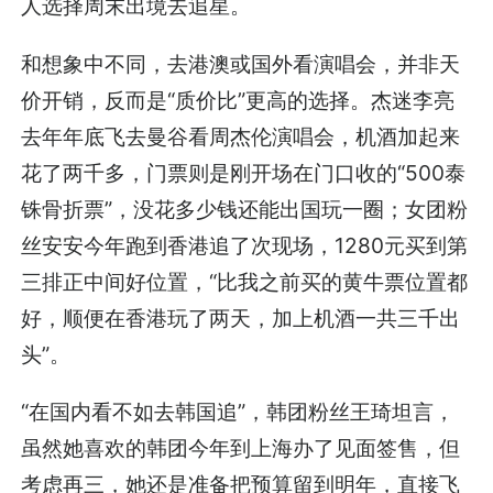
人选择周末出境去追星。
和想象中不同，去港澳或国外看演唱会，并非天
价开销，反而是“质价比”更高的选择。杰迷李亮
去年年底飞去曼谷看周杰伦演唱会，机酒加起来
花了两千多，门票则是刚开场在门口收的“500泰
铢骨折票”，没花多少钱还能出国玩一圈；女团粉
丝安安今年跑到香港追了次现场，1280元买到第
三排正中间好位置，“比我之前买的黄牛票位置都
好，顺便在香港玩了两天，加上机酒一共三千出
头”。
“在国内看不如去韩国追”，韩团粉丝王琦坦言，
虽然她喜欢的韩团今年到上海办了见面签售，但
考虑再三，她还是准备把预算留到明年，直接飞