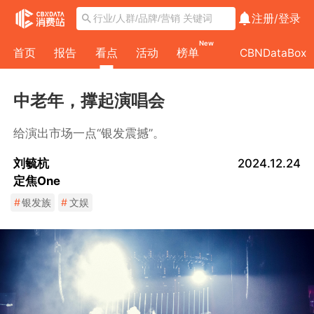
注册/
登录
New
首页
报告
看点
活动
榜单
CBNDataBox
中老年，撑起演唱会
给演出市场一点“银发震撼”。
刘毓杭
2024.12.24
定焦One
#
银发族
#
文娱