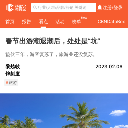
注册/
登录
New
首页
报告
看点
活动
榜单
CBNDataBox
春节出游潮退潮后，处处是“坑”
蛰伏三年，游客复苏了，旅游业还没复苏。
黎炫岐
2023.02.06
锌刻度
#
旅游