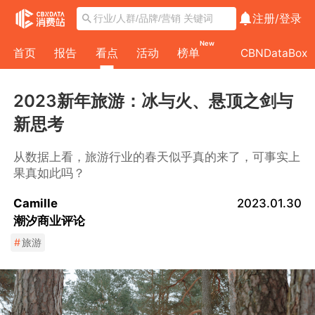
注册/
登录
New
首页
报告
看点
活动
榜单
CBNDataBox
2023新年旅游：冰与火、悬顶之剑与
新思考
从数据上看，旅游行业的春天似乎真的来了，可事实上
果真如此吗？
Camille
2023.01.30
潮汐商业评论
#
旅游