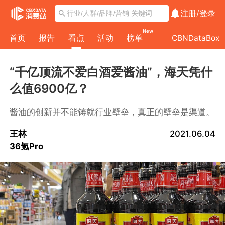
注册/
登录
New
首页
报告
看点
活动
榜单
CBNDataBox
“千亿顶流不爱白酒爱酱油”，海天凭什
么值6900亿？
酱油的创新并不能铸就行业壁垒，真正的壁垒是渠道。
王林
2021.06.04
36氪Pro