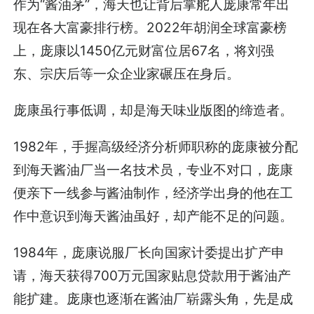
作为“酱油茅”，海天也让背后掌舵人庞康常年出
现在各大富豪排行榜。2022年胡润全球富豪榜
上，庞康以1450亿元财富位居67名，将刘强
东、宗庆后等一众企业家碾压在身后。
庞康虽行事低调，却是海天味业版图的缔造者。
1982年，手握高级经济分析师职称的庞康被分配
到海天酱油厂当一名技术员，专业不对口，庞康
便亲下一线参与酱油制作，经济学出身的他在工
作中意识到海天酱油虽好，却产能不足的问题。
1984年，庞康说服厂长向国家计委提出扩产申
请，海天获得700万元国家贴息贷款用于酱油产
能扩建。庞康也逐渐在酱油厂崭露头角，先是成