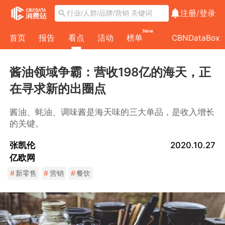
注册/
登录
New
首页
报告
看点
活动
榜单
CBNDataBox
酱油领域争霸：营收198亿的海天，正
在寻求新的出圈点
酱油、蚝油、调味酱是海天味的三大单品，是收入增长
的关键。
张凯伦
2020.10.27
亿欧网
#
新零售
#
营销
#
餐饮