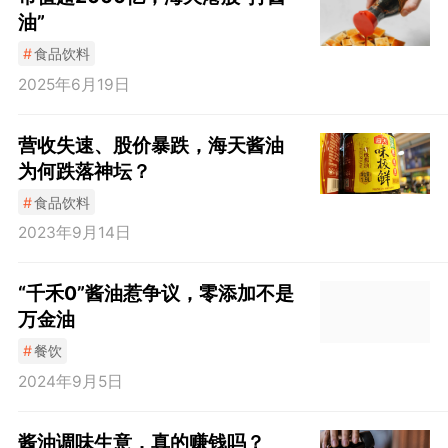
油”
#
食品饮料
2025年6月19日
营收失速、股价暴跌，海天酱油
为何跌落神坛？
#
食品饮料
2023年9月14日
“千禾0”酱油惹争议，零添加不是
万金油
#
餐饮
2024年9月5日
酱油调味生意，真的赚钱吗？