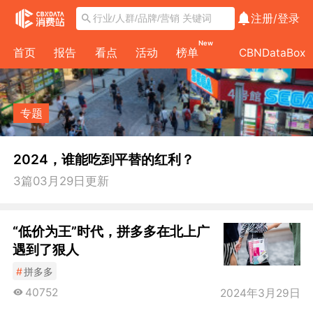
注册/
登录
New
首页
报告
看点
活动
榜单
CBNDataBox
专题
2024，谁能吃到平替的红利？
3
篇
03月29日
更新
“低价为王”时代，拼多多在北上广
遇到了狠人
#
拼多多
40752
2024年3月29日