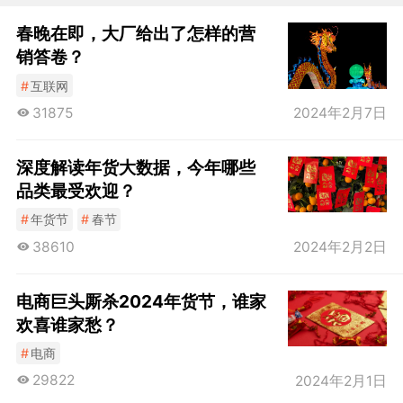
春晚在即，大厂给出了怎样的营
销答卷？
#
互联网
31875
2024年2月7日
深度解读年货大数据，今年哪些
品类最受欢迎？
#
年货节
#
春节
38610
2024年2月2日
电商巨头厮杀2024年货节，谁家
欢喜谁家愁？
#
电商
29822
2024年2月1日