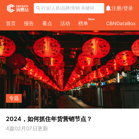
注册/
登录
New
首页
报告
看点
活动
榜单
CBNDataBox
专题
2024，如何抓住年货营销节点？
4
篇
02月07日
更新