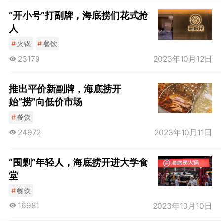
“开小号”打副牌，海底捞们花式抢
人
#
火锅
#
餐饮
23179
2023年10月12日
推出平价新副牌，海底捞开
始“捞”向低价市场
#
餐饮
24972
2023年10月11日
“围剿”年轻人，海底捞开进大学食
堂
#
餐饮
16981
2023年10月10日