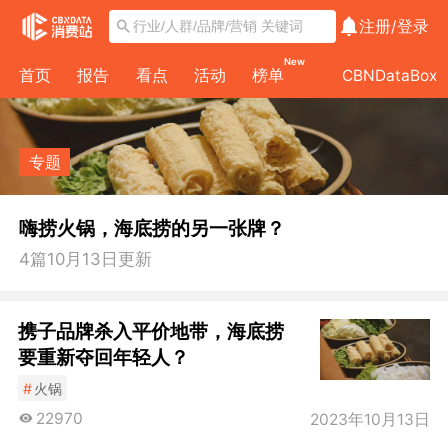
注册/
登录
New
首页
报告
看点
活动
榜单
CBNDataBox
专题
嗨捞火锅，海底捞的另一张牌？
4
篇
10月13日
更新
携子品牌杀入平价地带，海底捞
要重新夺回年轻人？
#
火锅
22970
2023年10月13日