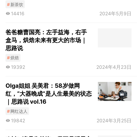
#
新茶饮
14416
2024年5月9日
爸爸糖曹国亮：左手益海，右手
盒马，烘焙未来有更大的市场｜
思路说
#
烘焙
19392
2024年4月23日
Olga姐姐 吴美君：58岁做网
红，“大器晚成”是人生最美的状态
｜思路说 vol.16
#
网红达人
19842
2024年3月25日