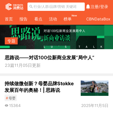
注册/
登录
New
首页
报告
看点
活动
榜单
CBNDataBox
专题
思路说——对话100位新商业发展“局中人”
23
篇
11月05日
更新
持续做微创新？母婴品牌Stokke
发展百年的奥秘！| 思路说
#
母婴
15364
2025年11月5日