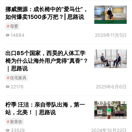
挪威溯源：成长椅中的“爱马仕”，
如何爆卖1500多万把？| 思路说
#
母婴
14884
2025年11月5日
出口85个国家，西昊的人体工学
椅为什么让海外用户觉得“真香”？
｜思路说
#
住宅家具
22176
2025年6月6日
柠季 汪洁：亲自带队出海，第一
站，北美！｜思路说
#
新茶饮
33529
2024年10月22日