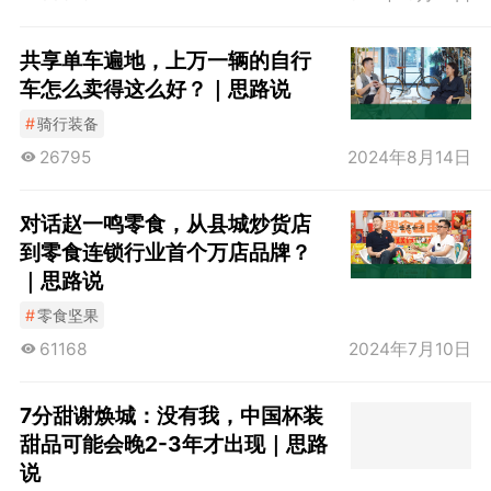
共享单车遍地，上万一辆的自行
车怎么卖得这么好？｜思路说
#
骑行装备
26795
2024年8月14日
对话赵一鸣零食，从县城炒货店
到零食连锁行业首个万店品牌？
｜思路说
#
零食坚果
61168
2024年7月10日
7分甜谢焕城：没有我，中国杯装
甜品可能会晚2-3年才出现｜思路
说