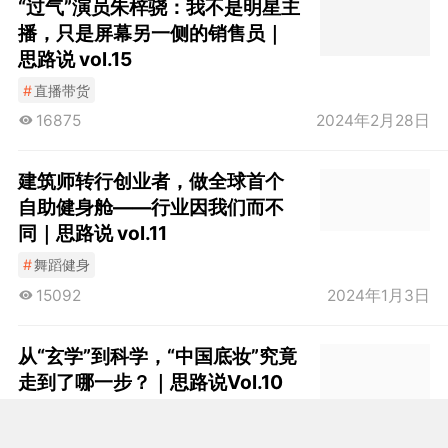
“过气”演员朱梓骁：我不是明星主
播，只是屏幕另一侧的销售员｜
思路说 vol.15
#
直播带货
16875
2024年2月28日
建筑师转行创业者，做全球首个
自助健身舱——行业因我们而不
同｜思路说 vol.11
#
舞蹈健身
15092
2024年1月3日
从“玄学”到科学，“中国底妆”究竟
走到了哪一步？｜思路说Vol.10
41026
2023年12月1日