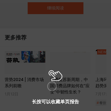
继续阅读
更多推荐
NEW
营势2024 | 消费市场
消费复苏新周期，中
上海环
系列前瞻
国消费品牌如何在“应
趋势洞
变”中韧性生长？
1月12日
7月17日
8月17日
长按可以收藏单页报告
#
餐饮