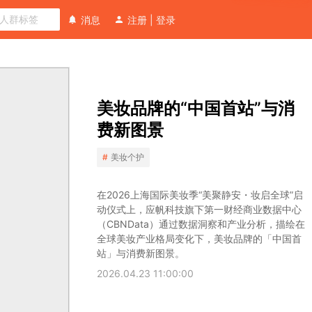
消息
注册
|
登录
向
第
美妆品牌的“中国首站”与消
分
一
析
费新图景
章
师
美妆个护
第
提
二
问
章
在2026上海国际美妆季“美聚静安・妆启全球”启
动仪式上，应帆科技旗下第一财经商业数据中心
第
（CBNData）通过数据洞察和产业分析，描绘在
三
全球美妆产业格局变化下，美妆品牌的「中国首
章
站」与消费新图景。
2026.04.23 11:00:00