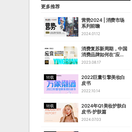
更多推荐
营势2024 | 消费市场
系列前瞻
2024.01.12
消费复苏新周期，中国
消费品牌如何在“应
变”中韧性生长？
2023.08.17
2022巨量引擎美妆白
转载
皮书
2022.10.14
2024年Q1美妆护肤白
转载
皮书-护肤篇
2024.07.03