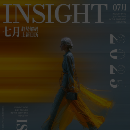
六
章
第
七
章