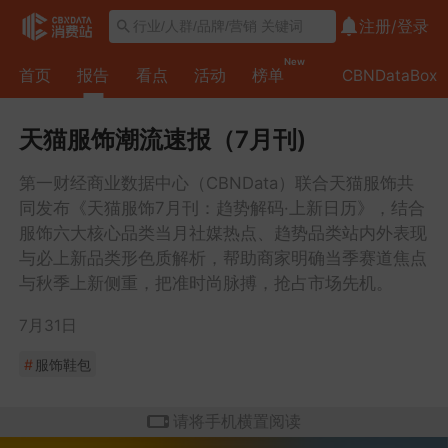
注册/
登录
第
New
首页
报告
看点
活动
榜单
CBNDataBox
一
章
第
天猫服饰潮流速报（7月刊)
二
第一财经商业数据中心（CBNData）联合天猫服饰共
章
第
同发布《天猫服饰7月刊：趋势解码·上新日历》，结合
三
服饰六大核心品类当月社媒热点、趋势品类站内外表现
与必上新品类形色质解析，帮助商家明确当季赛道焦点
章
第
与秋季上新侧重，把准时尚脉搏，抢占市场先机。
四
7月31日
章
第
#
服饰鞋包
五
章
第
请将手机横置阅读