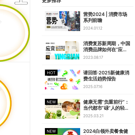
更多推荐
费
趋
营势2024 | 消费市场
势
系列前瞻
洞
2024.01.12
察
消费复苏新周期，中国
消费品牌如何在“应
变”中韧性生长？
2023.08.17
请回答·2025新健康消
HOT
费生活趋势报告
2025.07.16
健康无需“负重前行”：
NEW
当代都市“碌”人的轻健
康觉醒
2025.03.21
2024白领外卖餐食健
NEW