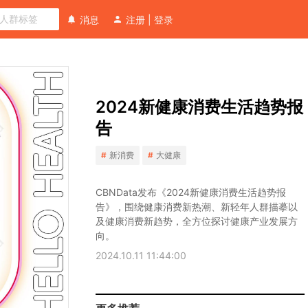
消息
注册
|
登录
CBNData发布《2024新健康消费生活趋势报
向
告》，围绕健康消费新热潮、新轻年人群描摹以
轻
2024新健康消费生活趋势报
分
及健康消费新趋势，全方位探讨健康产业发展方
健
析
向。
告
康
师
成
新消费
大健康
新
提
为
轻
问
新
年
CBNData发布《2024新健康消费生活趋势报
热
人
告》，围绕健康消费新热潮、新轻年人群描摹以
新
潮
及健康消费新趋势，全方位探讨健康产业发展方
群
轻
向。
诊
年
断
2024.10.11 11:44:00
六
大
消