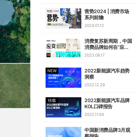
圈、
动
活
新
潮
由“浅”变“深”，
营势2024 | 消费市场
方
能
流
系列前瞻
从
式
源
成
用
2024.01.12
属
汽
内
户
性
车
容
到
消费复苏新周期，中国
营
关
消费品牌如何在“应
粉
销
键
变”中韧性生长？
丝
2023.08.17
趋
词
的
势
粘
2022新能源汽车趋势
NEW
前
洞察
性
瞻
质
2022.12.29
变
2022新能源汽车品牌
转载
KOL口碑报告
2022.11.04
中国新消费品牌3月观
察报告