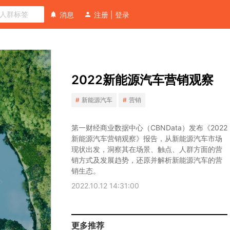
消息
注册
|
登录
第一财经商业数据中心（CBNData）发布
向
《2022新能源汽车营销观察》报告，从新能源汽
新
2022新能源汽车营销观察
分
车市场现状出发，洞察其在场景、触点、人群方
能
析
面的营销方式及发展趋势，还原并解析新能源汽
源
新能源汽车
营销
车的营销生态。
师
汽
销
提
车
第一财经商业数据中心（CBNData）发布《2022
售
问
市
新能源汽车营销观察》报告，从新能源汽车市场
场
现状出发，洞察其在场景、触点、人群方面的营
场
景
营
销方式及发展趋势，还原并解析新能源汽车的营
发
由“远”及“近”，
销
销生态。
展
品
触
2022.10.12 14:31:00
概
牌
点
览
营
强
由“稀”变“广”，
销
化
破
互
更多推荐
生