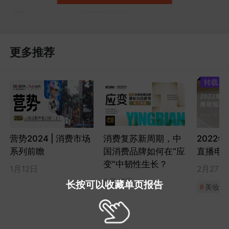
更多推荐
转载
营势2024 | 消费市场
消费复苏新周期，中
2022
系列前瞻
国消费品牌如何在“应
直播电
变”中韧性生长？
1月12日
2月27日
8月17日
长按可以收藏单页报告
#
美妆个