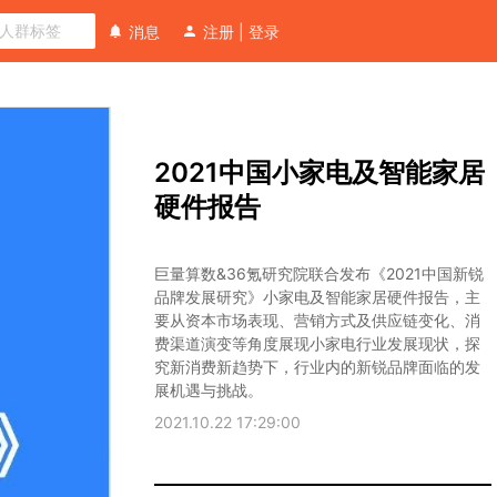
消息
注册
|
登录
巨量算数&36氪研究院联合发布《2021中国新锐
向
品牌发展研究》小家电及智能家居硬件报告，主
2021中国小家电及智能家居
分
要从资本市场表现、营销方式及供应链变化、消
析
费渠道和消费理念演变等角度展现小家电行业发
硬件报告
展现状，探究新消费新趋势下，行业内的新锐品
师
牌面临的发展机遇与挑战。
提
巨量算数&36氪研究院联合发布《2021中国新锐
问
品牌发展研究》小家电及智能家居硬件报告，主
要从资本市场表现、营销方式及供应链变化、消
费渠道演变等角度展现小家电行业发展现状，探
究新消费新趋势下，行业内的新锐品牌面临的发
展机遇与挑战。
2021.10.22 17:29:00