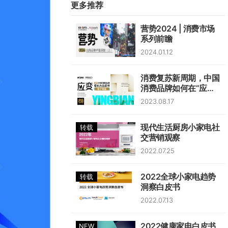
更多推荐
营势2024 | 消费市场
系列前瞻
2024.01.12
消费复苏新周期，中国
消费品牌如何在“应
变”中韧性生长？
2023.08.17
现代生活厨房小家电社
转载
交营销观察
2022.07.25
2022全球小家电趋势
转载
洞察白皮书
2022.07.13
2022健康家电白皮书
NEW