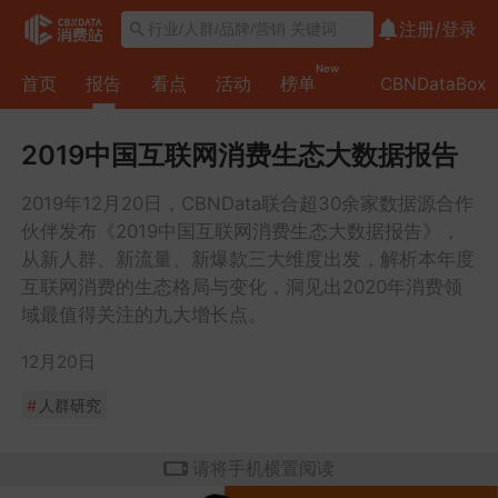
注册/
登录
综
New
首页
报告
看点
活动
榜单
CBNDataBox
述
P
2019中国互联网消费生态大数据报告
A
2019年12月20日，CBNData联合超30余家数据源合作
R
P
伙伴发布《2019中国互联网消费生态大数据报告》，
T
A
从新人群、新流量、新爆款三大维度出发，解析本年度
互联网消费的生态格局与变化，洞见出2020年消费领
1
R
P
域最值得关注的九大增长点。
经
T
A
12月20日
济
2
R
P
稳
#
人群研究
寻
T
A
中
找
3
R
P
请将手机横置阅读
有
需
寻