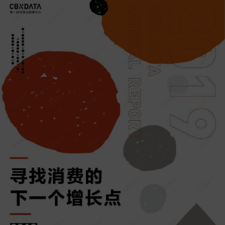
T
A
进
求
找
4
R
，
变
消
寻
T
流
幻
费
找
5
量
的
者
企
新
争
新
和
业
人
夺
兴
品
增
群
白
消
牌
长
、
热
费
孜
亟
新
化
群
孜
需
供
体
追
开
给
求
拓
、
的
的
新