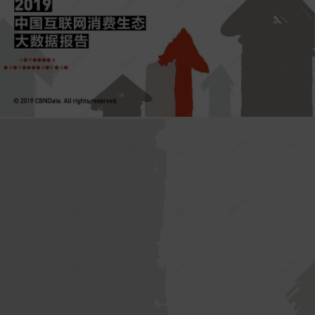
流
流
场
行
量
景
爆
、
款
新
技
术
驱
动
新
消
费
，
带