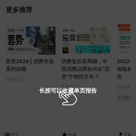
更多推荐
NEW
营势2024 | 消费市场
消费复苏新周期，中
2022
系列前瞻
国消费品牌如何在“应
保险服
变”中韧性生长？
告
1月12日
8月17日
5月04日
长按可以收藏单页报告
#
Z世代
章节
收藏
下载