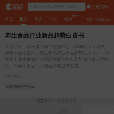
注册/
登录
1
New
首页
报告
看点
活动
榜单
CBNDataBox
.
食
2
养生食品行业新品趋势白皮书
品
.
10月11日，第一财经商业数据中心（CBNData）联合
行
“
3
天猫小黑盒发布《养生食品行业新品趋势白皮书》，洞
业
新
.
察线上养生食品行业新品发展趋势以及新品消费人群特
的
征，为养生食品行业创新发展提供思路。
养
新
新
生
趋
10月11日
品
”
势
#
传统滋补营养品
动
食
下
向
请将手机横置阅读
品
的
的
新