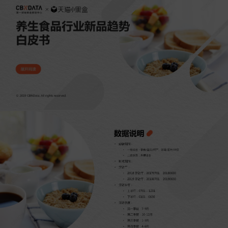
新
品
品
突
趋
破
势
口