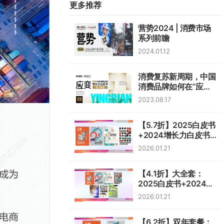
更多推荐
营势2024 | 消费市场
系列前瞻
2024.01.12
消费复苏新周期，中国
消费品牌如何在“应
变”中韧性生长？
2023.08.17
【5.7折】2025白皮书
+2024增长力白皮书
+2023增长力白皮书
2026.01.21
+2023营销报告
【4.1折】大全套：
2025白皮书+2024白
皮书+2023全套
2026.01.21
+2022全套
【6.2折】双年套餐：