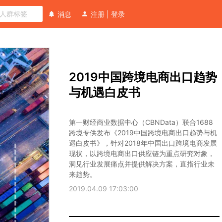
消息
注册
|
登录
向
2019中国跨境电商出口趋势
分
析
与机遇白皮书
师
提
第一财经商业数据中心（CBNData）联合1688
问
跨境专供发布《2019中国跨境电商出口趋势与机
遇白皮书》，针对2018年中国出口跨境电商发展
现状，以跨境电商出口供应链为重点研究对象，
洞见行业发展痛点并提供解决方案，直指行业未
来趋势。
2019.04.09 17:03:00