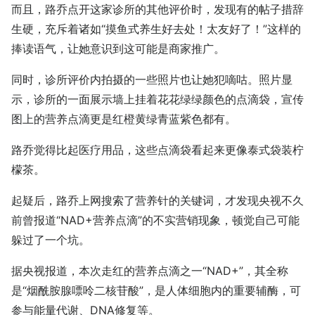
而且，路乔点开这家诊所的其他评价时，发现有的帖子措辞
生硬，充斥着诸如“摸鱼式养生好去处！太友好了！”这样的
捧读语气，让她意识到这可能是商家推广。
同时，诊所评价内拍摄的一些照片也让她犯嘀咕。照片显
示，诊所的一面展示墙上挂着花花绿绿颜色的点滴袋，宣传
图上的营养点滴更是红橙黄绿青蓝紫色都有。
路乔觉得比起医疗用品，这些点滴袋看起来更像泰式袋装柠
檬茶。
起疑后，路乔上网搜索了营养针的关键词，才发现央视不久
前曾报道“NAD+营养点滴”的不实营销现象，顿觉自己可能
躲过了一个坑。
据央视报道，本次走红的营养点滴之一“NAD+”，其全称
是“烟酰胺腺嘌呤二核苷酸”，是人体细胞内的重要辅酶，可
参与能量代谢、DNA修复等。