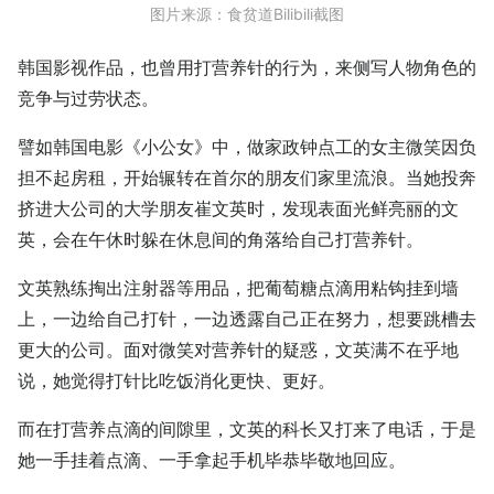
图片来源：食贫道Bilibili截图
韩国影视作品，也曾用打营养针的行为，来侧写人物角色的
竞争与过劳状态。
譬如韩国电影《小公女》中，做家政钟点工的女主微笑因负
担不起房租，开始辗转在首尔的朋友们家里流浪。当她投奔
挤进大公司的大学朋友崔文英时，发现表面光鲜亮丽的文
英，会在午休时躲在休息间的角落给自己打营养针。
文英熟练掏出注射器等用品，把葡萄糖点滴用粘钩挂到墙
上，一边给自己打针，一边透露自己正在努力，想要跳槽去
更大的公司。面对微笑对营养针的疑惑，文英满不在乎地
说，她觉得打针比吃饭消化更快、更好。
而在打营养点滴的间隙里，文英的科长又打来了电话，于是
她一手挂着点滴、一手拿起手机毕恭毕敬地回应。