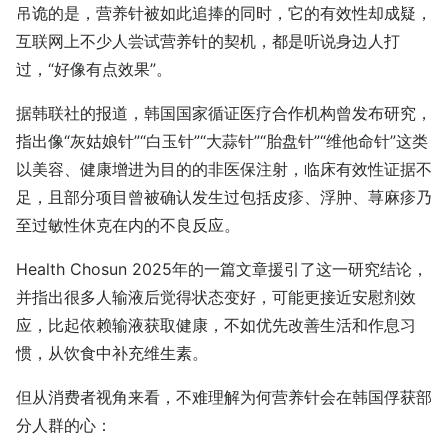
吊诡的是，营养针被如此追捧的同时，它的有效性却成疑，
互联网上不少人尝试营养针的契机，都是听说身边人打
过，“好像有点效果”。
据韩联社的报道，韩国国家循证医疗合作机构曾发布研究，
指出像“灰姑娘针”“白玉针”“大蒜针”“胎盘针”“维他命针”这类
以美容、健康增进为目的的非医保注射，临床有效性证据不
足，且部分项目曾被确认发生过包括皮疹、浮肿、荨麻疹乃
至过敏性休克在内的不良反应。
Health Chosun 2025年的一篇文章援引了这一研究结论，
并指出很多人输液后觉得状态变好，可能更接近安慰剂效
应，比起依赖输液获取健康，不如优先改善生活和作息习
惯，从饮食中补充维生素。
但从消费者视角来看，不难理解为何营养针会在韩国俘获部
分人群的心：