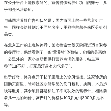
在公开平台上能搜索到的、宣传提供营养针项目的账号，几
乎都是私营诊所。
与韩国营养针广告相似的是，国内市面上的一些营养针广
告，同样会给针剂起不同的名字，用鲜艳的颜色来区分针剂
品类。
在北京工作的上班族路乔，某次搜索世贸天阶附近适合聚餐
的餐厅时，偶然看到了一条“营养针”体验帖，介绍的是离她
一公里外的一家小诊所提供打营养点滴的服务，帖主声
称“气血不好，打完后浑身有力气多了”。
出于好奇，路乔点开了帖子里附上的诊所链接。这家诊所的
团购页面里，除却社区诊所常见的伤口包扎、换药、术后拆
线等服务，其余项目都是标注了不同功效的营养针。相比前
者几十元的均价，营养针的价格从100多元到3000多元不
等。