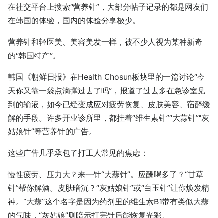
在社交平台上搜索“营养针”，大部分帖子记录的都是网友们
在韩国的体验，国内的体验分享极少。
营养针和轻医美、美容美发一样，被不少人视为某种新奇
的“韩国特产”。
韩国《朝鲜日报》在Health Chosun板块里的一篇讨论“今
天你又靠一袋点滴撑过去了吗”，报道了过去多在急诊室见
到的输液，如今已经变成应对疲劳恢复、皮肤美容、宿醉缓
解的手段。许多开业诊所里，都挂着“维生素针”“大蒜针”“灰
姑娘针”等营养针的广告。
这些广告几乎承包了打工人常见的焦虑：
慢性疲劳、压力大？来一针“大蒜针”。应酬喝多了？“甘草
针”帮你解酒。皮肤暗沉？“灰姑娘针”或“白玉针”让你焕发精
神。“大蒜”这个名字是因为药剂里的维生素B1带有类似大蒜
的气味，“灰姑娘”则暗示打完针后能恢复光彩。