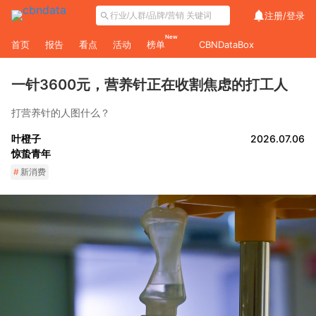
注册/
登录
New
首页
报告
看点
活动
榜单
CBNDataBox
一针3600元，营养针正在收割焦虑的打工人
打营养针的人图什么？
叶橙子
2026.07.06
惊蛰青年
#
新消费