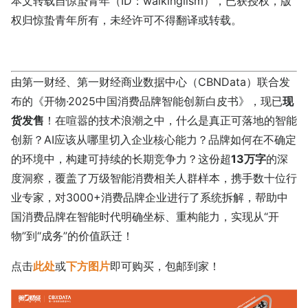
本文转载自惊蛰青年（ID：walkinglism），已获授权，版
权归惊蛰青年所有，未经许可不得翻译或转载。
由第一财经、第一财经商业数据中心（CBNData）联合发
布的《开物·2025中国消费品牌智能创新白皮书》，现已
现
货发售
！在喧嚣的技术浪潮之中，什么是真正可落地的智能
创新？AI应该从哪里切入企业核心能力？品牌如何在不确定
的环境中，构建可持续的长期竞争力？这份超
13万字
的深
度洞察，覆盖了万级智能消费相关人群样本，携手数十位行
业专家，对3000+消费品牌企业进行了系统拆解，帮助中
国消费品牌在智能时代明确坐标、重构能力，实现从“开
物”到“成务”的价值跃迁！
点击
此处
或
下方图片
即可购买，包邮到家！